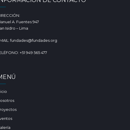
INFORMACIÓN DE CONTACTO
IRECCIÓN:
anuel A. Fuentes 947
an Isidro – Lima
MAIL: fundades@fundades.org
ELÉFONO: +51 949 565 477
MENÚ
nicio
osotros
royectos
ventos
alería