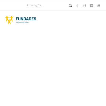
Salud
Coronavirus en el Perú:
¿Cómo afrontar la
cuarentena cuando
tenemos un niño con
autismo en casa? [VIDEO]
Erika Barrio, psicóloga del Instituto para el desarrollo Infantil
ARIE, nos da importantes pautas para que los padres puedan
aplicar con sus hijos, en el marco del Día Mundial de
Concienciación sobre el Autismo.