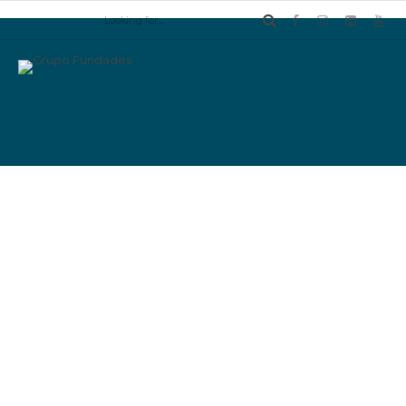
About us
APPOINTMENTS
Book a visit with your doctor
MAKE AN APPOINTME
NOW
Your Name (required)