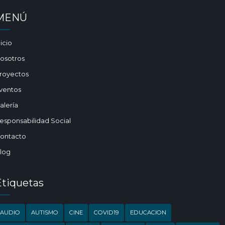
MENÚ
nicio
osotros
royectos
ventos
alería
esponsabilidad Social
ontacto
log
Etiquetas
AUDIO
AUTISMO
CINE
COVID19
EDUCACION