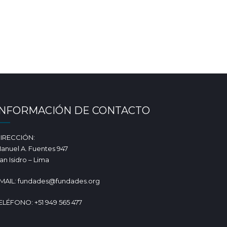
Within working hours
+0800 2336 7811
INFORMACIÓN DE CONTACTO
IRECCIÓN:
anuel A. Fuentes 947
an Isidro – Lima
MAIL: fundades@fundades.org
ELÉFONO: +51 949 565 477