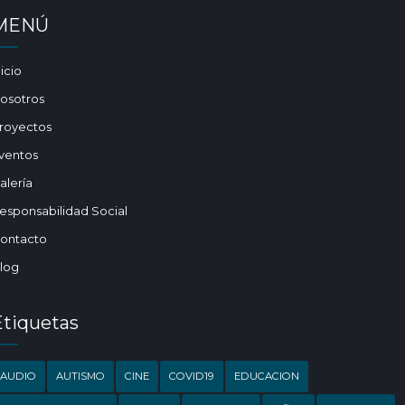
MENÚ
nicio
osotros
royectos
ventos
alería
esponsabilidad Social
ontacto
log
Etiquetas
AUDIO
AUTISMO
CINE
COVID19
EDUCACION