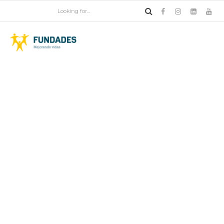
Educación
Coronavirus en Perú:
Universidad de
Huancavelica realiza el
primer examen de admisión
virtual
Los postulantes rindieron la prueba
desde su casa a través de la
plataforma virtual Moodle, la cual