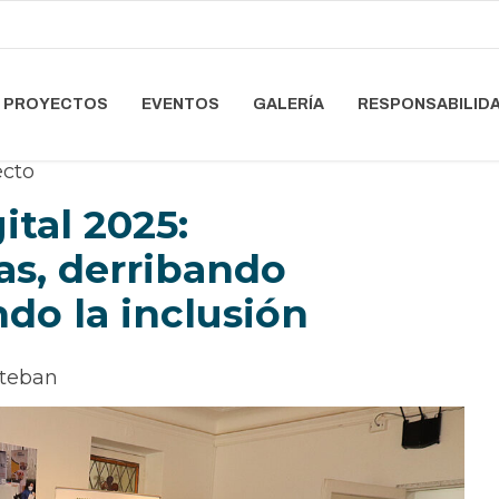
PROYECTOS
EVENTOS
GALERÍA
RESPONSABILIDA
ecto
ital 2025:
s, derribando
do la inclusión
steban