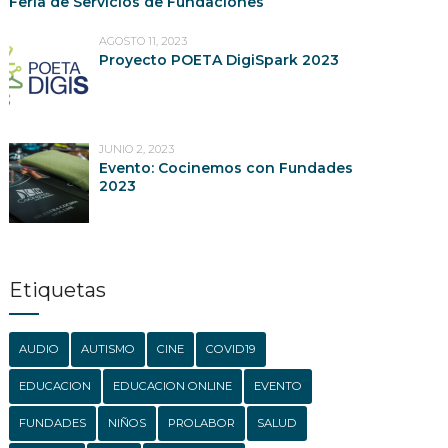
Feria de Servicios de Fundaciones
AGOSTO 11, 2023
Proyecto POETA DigiSpark 2023
JUNIO 2, 2023
Evento: Cocinemos con Fundades
2023
Etiquetas
AUDIO
AUTISMO
CINE
COVID19
EDUCACION
EDUCACION ONLINE
EVENTO
FUNDADES
NIÑOS
PROLABOR
SALUD