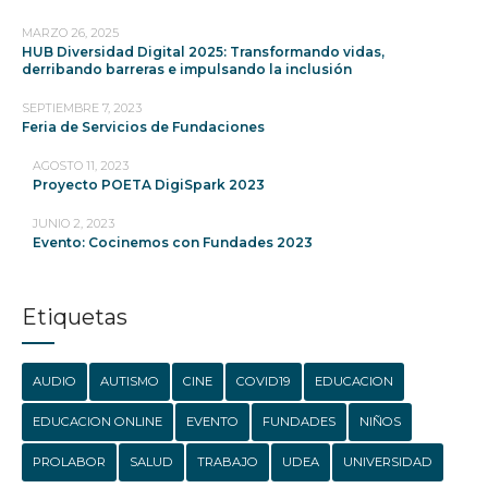
MARZO 26, 2025
HUB Diversidad Digital 2025: Transformando vidas,
derribando barreras e impulsando la inclusión
SEPTIEMBRE 7, 2023
Feria de Servicios de Fundaciones
AGOSTO 11, 2023
Proyecto POETA DigiSpark 2023
JUNIO 2, 2023
Evento: Cocinemos con Fundades 2023
Etiquetas
AUDIO
AUTISMO
CINE
COVID19
EDUCACION
EDUCACION ONLINE
EVENTO
FUNDADES
NIÑOS
PROLABOR
SALUD
TRABAJO
UDEA
UNIVERSIDAD