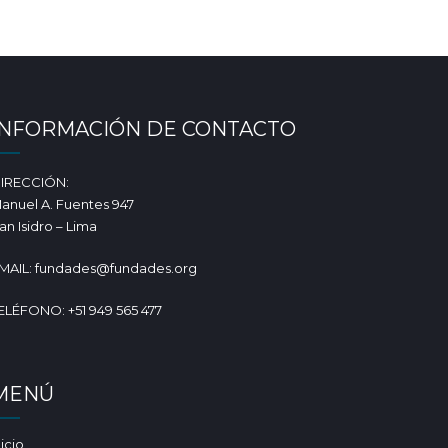
INFORMACIÓN DE CONTACTO
IRECCIÓN:
anuel A. Fuentes 947
an Isidro – Lima
MAIL: fundades@fundades.org
ELÉFONO: +51 949 565 477
MENÚ
nicio