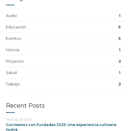
Audio
1
Educación
5
Eventos
5
Noticia
1
Proyecto
2
Salud
1
Trabajo
2
Recent Posts
MARZO 28, 2025
Cocinemos con Fundades 2025: Una experiencia culinaria
nueva